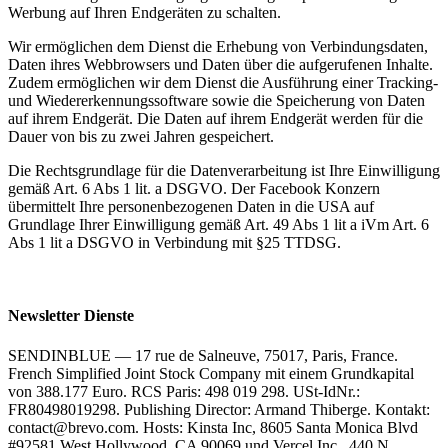
Werbung auf Ihren Endgeräten zu schalten.
Wir ermöglichen dem Dienst die Erhebung von Verbindungsdaten,
Daten ihres Webbrowsers und Daten über die aufgerufenen Inhalte.
Zudem ermöglichen wir dem Dienst die Ausführung einer Tracking-
und Wiedererkennungssoftware sowie die Speicherung von Daten
auf ihrem Endgerät. Die Daten auf ihrem Endgerät werden für die
Dauer von bis zu zwei Jahren gespeichert.
Die Rechtsgrundlage für die Datenverarbeitung ist Ihre Einwilligung
gemäß Art. 6 Abs 1 lit. a DSGVO. Der Facebook Konzern
übermittelt Ihre personenbezogenen Daten in die USA auf
Grundlage Ihrer Einwilligung gemäß Art. 49 Abs 1 lit a iVm Art. 6
Abs 1 lit a DSGVO in Verbindung mit §25 TTDSG.
Newsletter Dienste
SENDINBLUE — 17 rue de Salneuve, 75017, Paris, France.
French Simplified Joint Stock Company mit einem Grundkapital
von 388.177 Euro. RCS Paris: 498 019 298. USt-IdNr.:
FR80498019298. Publishing Director: Armand Thiberge. Kontakt:
contact@brevo.com. Hosts: Kinsta Inc, 8605 Santa Monica Blvd
#92581 West Hollywood, CA 90069 und Vercel Inc., 440 N